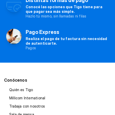
Distintas formas de pago
Conocé las opciones que Tigo tiene para
que pagar sea más simple.
Hazlo tú mismo, sin llamadas ni filas
Pago Express
Realiza el pago de tu factura sin necesidad
de autenticarte.
Pagos
Conócenos
Quién es Tigo
Millicom International
Trabaja con nosotros
Sala de prensa