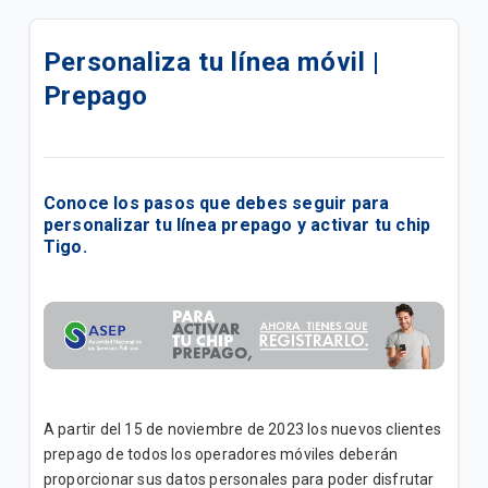
¿Cómo funciona el servicio de adelanto de
paquetigo? | Prepago
Personaliza tu línea móvil |
Prepago
SIEM - Guía del usuario
¿Cómo regalar un Paquete de Data?
¿Cómo consulto mis consumos? | Postpago
Conoce los pasos que debes seguir para
personalizar tu línea prepago y activar tu chip
¿Qué debo hacer para tener data luego de recargar
Tigo.
saldo?
Tarifas de voz | Prepago
Conoce todo sobre el servicio Prepago
¿Qué hago si no puedo navegar con mi Data?
A partir del 15 de noviembre de 2023 los nuevos clientes
prepago de todos los operadores móviles deberán
Catálogo de Celulares y Planes
proporcionar sus datos personales para poder disfrutar