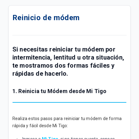
Prueba de Velocidad Tigo | Hogar
Reinicio de módem
¿Qué factores podrían estar afectando tu señal de
Internet WiFi?
¿Cómo funcionan las velocidades de Internet Tigo
Hogar?
Si necesitas reiniciar tu módem por
intermitencia, lentitud u otra situación,
¿Cómo conectarte a tu WiFi Tigo Hogar?
te mostramos dos formas fáciles y
rápidas de hacerlo.
¿Cómo remover el mensaje de recordatorio de
pago de Tigo Hogar?
1. Reinicia tu Módem desde Mi Tigo
¿Qué hacer si el APP de WiFi+ no funciona?
¿Cómo mejorar la cobertura de tu red WiFi? | Tigo
Realiza estos pasos para reiniciar tu módem de forma
WiFi+
rápida y fácil desde Mi Tigo:
¿Cómo funciona el internet desde su origen hasta
Ingresa a
Mi Tigo
, si no tienes cuenta, conoce