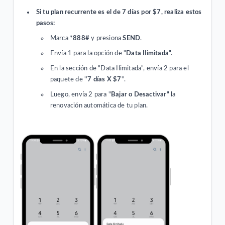
Si tu plan recurrente es el de 7 días por $7, realiza estos
pasos:
Marca
*888#
y presiona
SEND
.
Envía 1 para la opción de "
Data Ilimitada
".
En la sección de "Data Ilimitada", envía 2 para el
paquete de ''
7 días X $7
''.
Luego, envía 2 para "
Bajar o Desactivar
" la
renovación automática de tu plan.