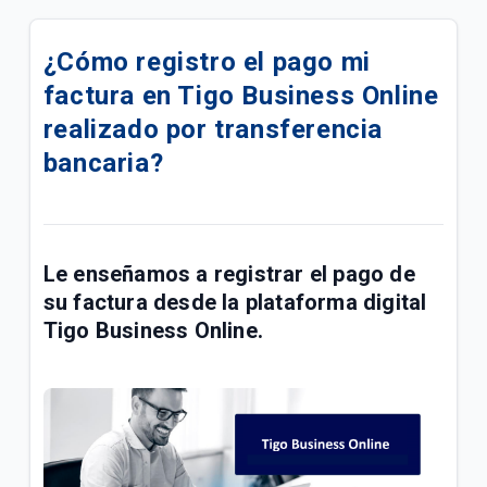
Tigo Cloud – Backup as a Service
¿Cómo registro el pago mi
¿Qué incluye nuestros planes Tigo Business?
factura en Tigo Business Online
Gestión de Flotas - Tigo Business
realizado por transferencia
bancaria?
Mejore sus servicios con conectividad M2M | Tigo
Business
¿Qué es Working Day Suite? | Tigo Business
Le enseñamos a registrar el pago de
¿Cómo funciona el servicio de Internet móvil Tigo
su factura desde la plataforma digital
Business?
Tigo Business Online.
¿Qué es SMS Tigo Business?
¿Qué es Data Patrocinada? | Tigo Business
Guía de configuración Smart Control