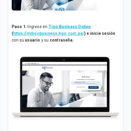
Contraseña del módem de su negocio Tigo
Business Pyme
Paso 1.
Ingrese en
Tigo Business Online
(
https://mitigobusiness.tigo.com.pa/
) e inicie sesión
VER MÁS
con su
usuario
y su
contraseña.